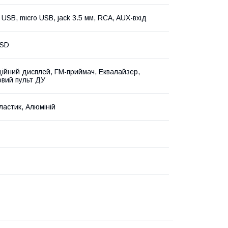
 USB, micro USB, jack 3.5 мм, RCA, AUX-вхід
oSD
ійний дисплей, FM-приймач, Еквалайзер,
вий пульт ДУ
ластик, Алюміній