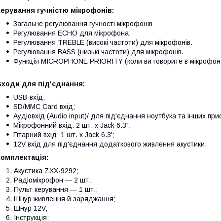
ерування гучністю мікрофонів:
Загальне регулювання гучності мікрофонів
Регулювання ECHO для мікрофона.
Регулювання TREBLE (високі частоти) для мікрофонів.
Регулювання BASS (низькі частоти) для мікрофонів.
Функція MICROPHONE PRIORITY (коли ви говорите в мікрофон 
Входи для під'єднання:
USB-вхід;
SD/MMC Card вхід;
Аудіовхід (Audio input)/ для під'єднання ноутбука та інших при
Мікрофонний вхід: 2 шт. х Jack 6.3";
Гітарний вхід: 1 шт. х Jack 6.3';
12V вхід для під'єднання додаткового живлення акустики.
Комплектація:
Акустика ZXX-9292;
Радіомікрофон — 2 шт.;
Пульт керування — 1 шт.;
Шнур живлення й заряджання;
Шнур 12V;
Інструкція;