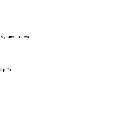
музика загасає).
строїв;