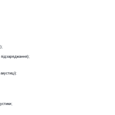
);
з підзаряджання);
акустиці):
устики;