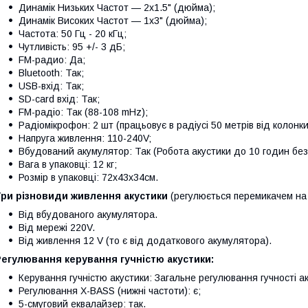
Динамік Низьких Частот — 2х1.5" (дюйма);
Динамік Високих Частот — 1х3" (дюйма);
Частота: 50 Гц - 20 кГц;
Чутливість: 95 +/- 3 дБ;
FM-радио: Да;
Bluetooth: Так;
USB-вхід: Так;
SD-card вхід: Так;
FM-радіо: Так (88-108 mHz);
Радіомікрофон: 2 шт (працьовує в радіусі 50 метрів від колонки
Напруга живлення: 110-240V;
Вбудований акумулятор: Так (Робота акустики до 10 годин бе
Вага в упаковці: 12 кг;
Розмір в упаковці: 72х43х34см.
Три різновиди живлення акустики
(регулюється перемикачем на 
Від вбудованого акумулятора.
Від мережі 220V.
Від живлення 12 V (то є від додаткового акумулятора).
егулювання керування гучністю акустики:
Керування гучністю акустики: Загальне регулювання гучності ак
Регулювання X-BASS (нижні частоти): є;
5-смуговий еквалайзер: так.