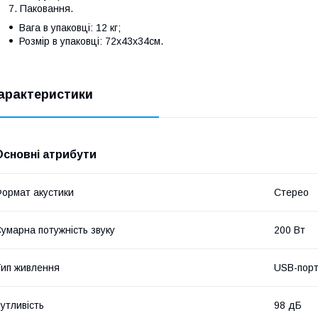
Паковання.
Вага в упаковці: 12 кг;
Розмір в упаковці: 72х43х34см.
арактеристики
Основні атрибути
ормат акустики
Стерео
умарна потужність звуку
200 Вт
ип живлення
USB-порт
утливість
98 дБ