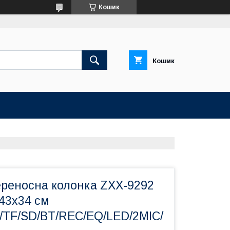
Кошик
Кошик
ереносна колонка ZXX-9292
х43х34 см
TF/SD/BT/REC/EQ/LED/2MIC/