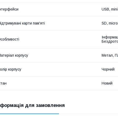
нтерфейси
USB, mini
ідтримувані карти пам'яті
SD, micr
Інформац
собливості
Бездрото
атеріал корпусу
Метал, П
олір корпусу
Чорний
Стан
Новий
нформація для замовлення