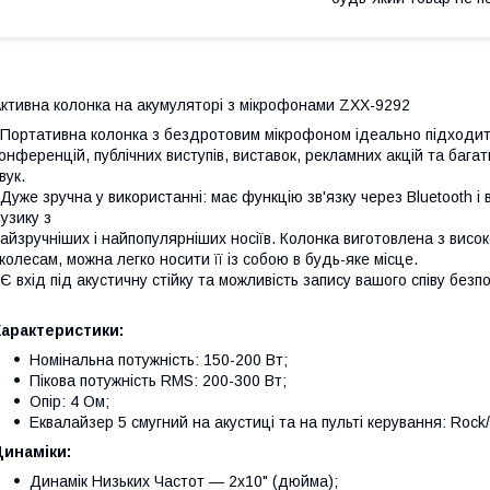
ктивна колонка на акумуляторі з мікрофонами ZXX-9292
ортативна колонка з бездротовим мікрофоном ідеально підходить
онференцій, публічних виступів, виставок, рекламних акцій та багат
вук.
уже зручна у використанні: має функцію зв'язку через Bluetooth і
узику з
айзручніших і найпопулярніших носіїв. Колонка виготовлена з висо
 колесам, можна легко носити її із собою в будь-яке місце.
 вхід під акустичну стійку та можливість запису вашого співу без
Характеристики:
Номінальна потужність: 150-200 Вт;
Пікова потужність RMS: 200-300 Вт;
Опір: 4 Ом;
Еквалайзер 5 смугний на акустиці та на пульті керування: Rock/
Динаміки:
Динамік Низьких Частот — 2х10" (дюйма);