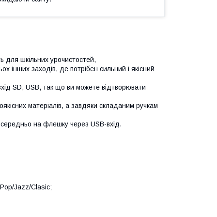
 для шкільних урочистостей,
ьох інших заходів, де потрібен сильний і якісний
 вхід SD, USB, так що ви можете відтворювати
коякісних матеріалів, а завдяки складаним ручкам
посередньо на флешку через USB-вхід.
Pop/Jazz/Clasic;