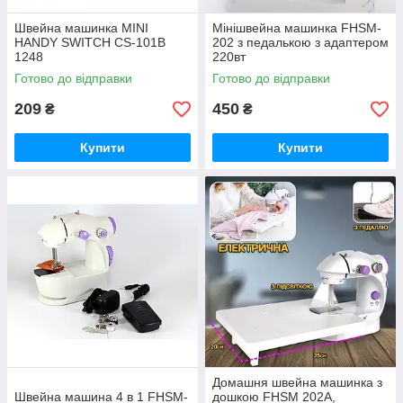
Швейна машинка MINI
Мінішвейна машинка FHSM-
HANDY SWITCH CS-101B
202 з педалькою з адаптером
1248
220вт
Готово до відправки
Готово до відправки
209
450
₴
₴
Купити
Купити
Домашня швейна машинка з
Швейна машина 4 в 1 FHSM-
дошкою FHSM 202A,