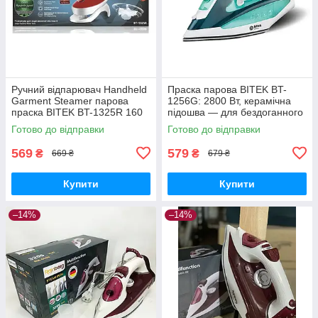
Ручний відпарювач Handheld
Праска парова BITEK BT-
Garment Steamer парова
1256G: 2800 Вт, керамічна
праска BITEK BT-1325R 160
підошва — для бездоганного
мл 1200 Вт Червоний AKR
прасування
Готово до відправки
Готово до відправки
569
579
₴
₴
669 ₴
679 ₴
Купити
Купити
–14%
–14%