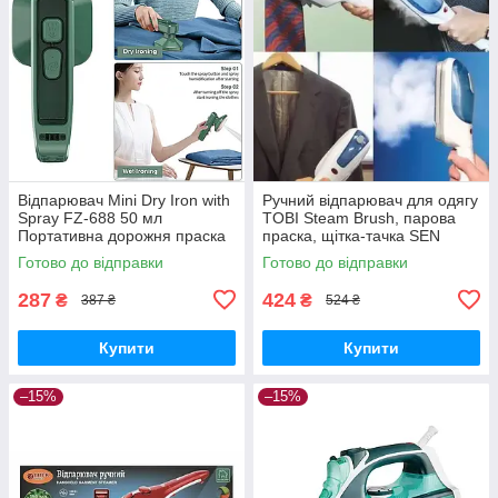
Відпарювач Mini Dry Iron with
Ручний відпарювач для одягу
Spray FZ-688 50 мл
TOBI Steam Brush, парова
Портативна дорожня праска
праска, щітка-тачка SEN
з парою (2483)
Готово до відправки
Готово до відправки
287
424
₴
₴
387 ₴
524 ₴
Купити
Купити
–15%
–15%