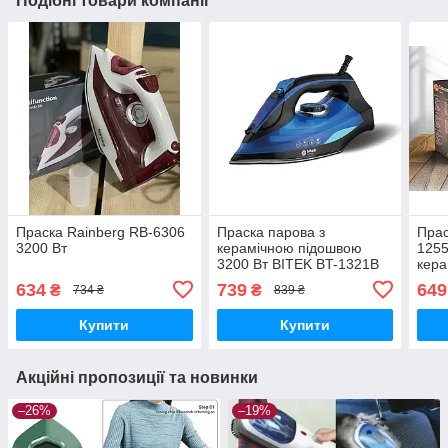
Подібні товари компанії
Праска Rainberg RB-6306
Праска парова з
Прас
3200 Вт
керамічною підошвою
1255
3200 Вт BITEK BT-1321B
кера
верт
634
739
649
₴
₴
734 ₴
839 ₴
гори
відп
Купити
Купити
Акційні пропозиції та новинки
–26%
–19%