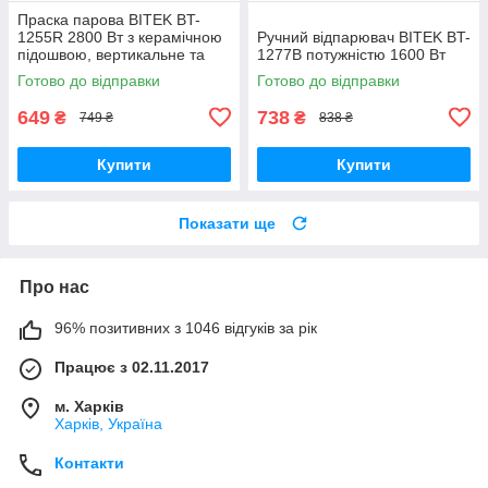
Праска парова BITEK BT-
1255R 2800 Вт з керамічною
Ручний відпарювач BITEK BT-
підошвою, вертикальне та
1277B потужністю 1600 Вт
горизонтальне відпарювання
Готово до відправки
Готово до відправки
649
738
₴
₴
749 ₴
838 ₴
Купити
Купити
Показати ще
Про нас
96% позитивних з 1046 відгуків за рік
Працює з 02.11.2017
м. Харків
Харків, Україна
Контакти