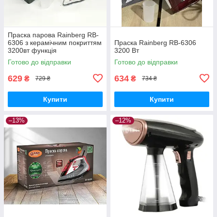
Праска парова Rainberg RB-
6306 з керамічним покриттям
Праска Rainberg RB-6306
3200вт функція
3200 Вт
самоочищення HT-412
Готово до відправки
Готово до відправки
подавання пари
629
634
₴
₴
729 ₴
734 ₴
Купити
Купити
–13%
–12%