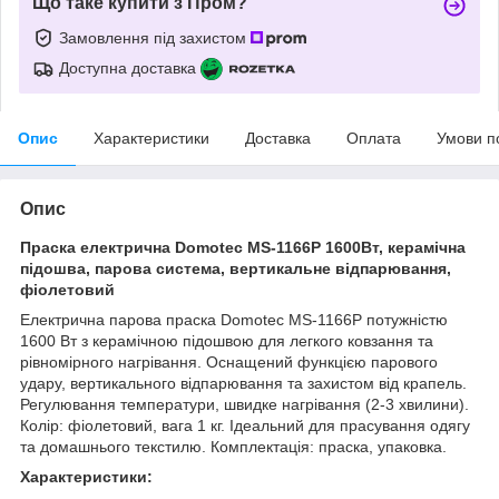
Що таке купити з Пром?
Замовлення під захистом
Доступна доставка
Опис
Характеристики
Доставка
Оплата
Умови п
Опис
Праска електрична Domotec MS-1166P 1600Вт, керамічна
підошва, парова система, вертикальне відпарювання,
фіолетовий
Електрична парова праска Domotec MS-1166P потужністю
1600 Вт з керамічною підошвою для легкого ковзання та
рівномірного нагрівання. Оснащений функцією парового
удару, вертикального відпарювання та захистом від крапель.
Регулювання температури, швидке нагрівання (2-3 хвилини).
Колір: фіолетовий, вага 1 кг. Ідеальний для прасування одягу
та домашнього текстилю. Комплектація: праска, упаковка.
Характеристики: