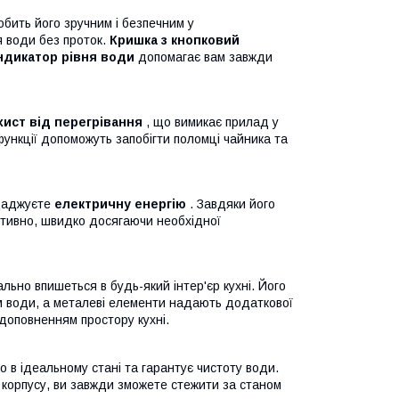
обить його зручним і безпечним у
я води без проток.
Кришка з кнопковий
ндикатор рівня води
допомагає вам завжди
хист від перегрівання
, що вимикає прилад у
функції допоможуть запобігти поломці чайника та
ощаджуєте
електричну енергію
. Завдяки його
ктивно, швидко досягаючи необхідної
ально впишеться в будь-який інтер'єр кухні. Його
м води, а металеві елементи надають додаткової
 доповненням простору кухні.
 в ідеальному стані та гарантує чистоту води.
 корпусу, ви завжди зможете стежити за станом