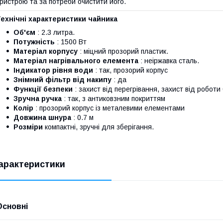
ристрою та за потреби очистити його.
ехнічні характеристики чайника
Об'єм
: 2.3 литра.
Потужність
: 1500 Вт
Матеріал корпусу
: міцний прозорий пластик.
Матеріал нагрівального елемента
: неіржавка сталь.
Індикатор рівня води
: так, прозорий корпус
Знімний фільтр від накипу
: да
Функції безпеки
: захист від перегрівання, захист від роботи
Зручна ручка
: так, з антиковзним покриттям
Колір
: прозорий корпус із металевими елементами
Довжина шнура
: 0.7 м
Розміри
компактні, зручні для зберігання.
арактеристики
Основні