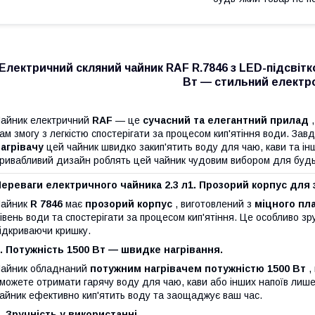
Електричний скляний чайник RAF R.7846 з LED-підсвітко
Вт — стильний електр
айник електричний
RAF
— це
сучасний та елегантний прилад
,
ам змогу з легкістю спостерігати за процесом кип'ятіння води. Зав
агрівачу
цей чайник швидко закип'ятить воду для чаю, кави та інш
ривабливий дизайн роблять цей чайник чудовим вибором для будь-
ереваги електричного чайника 2.3 л
1. Прозорий корпус для 
Чайник
R 7846
має
прозорий корпус
, виготовлений з
міцного пл
івень води та спостерігати за процесом кип'ятіння. Це особливо зру
ідкриваючи кришку.
. Потужність 1500 Вт — швидке нагрівання.
айник обладнаний
потужним нагрівачем потужністю 1500 Вт
,
можете отримати гарячу воду для чаю, кави або інших напоїв лише 
айник ефективно кип'ятить воду та заощаджує ваш час.
. Зручність у використанні