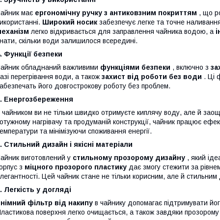
айник має
ергономічну ручку з антиковзним покриттям
, що р
икористанні.
Широкий носик
забезпечує легке та точне наливанн
механізм
легко відкривається для заправлення чайника водою, а
і
нати, скільки води залишилося всередині.
. Функції безпеки
айник обладнаний важливими
функціями безпеки
, включно з
за
азі перегрівання води, а також
захист від роботи без води
. Ці 
абезпечать його довгострокову роботу без проблем.
5. Енергозбереження
 чайником ви не тільки швидко отримуєте киплячу воду, але й за
отужному нагрівачу та продуманій конструкції, чайник працює ефе
емператури та мінімізуючи споживання енергії.
. Стильний дизайн і якісні матеріали
айник виготовлений у
стильному прозорому дизайну
, який іде
орпус з
міцного прозорого пластику
дає змогу стежити за рівне
легантності. Цей чайник стане не тільки корисним, але й стильним
. Легкість у догляді
німний фільтр від накипу
в чайнику допомагає підтримувати його
ластикова поверхня легко очищається, а також завдяки прозорому