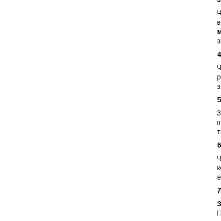
Ч
в
з
4
Ч
р
з
З
п
т
6
Ч
к
е
7
З
П