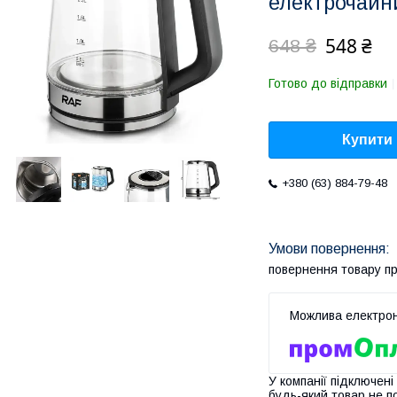
електрочайн
548 ₴
648 ₴
Готово до відправки
Купити
+380 (63) 884-79-48
повернення товару п
У компанії підключені
будь-який товар не п