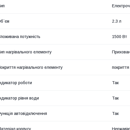
ип
Електроч
б`єм
2.3 л
поживана потужність
1500 Вт
ип нагрівального елементу
Прихован
окриття нагрівального елементу
покриття 
ндикатор роботи
Так
ндикатор рівня води
Так
ункція автовідключення
Так
атеріал корпусу
Нержавію