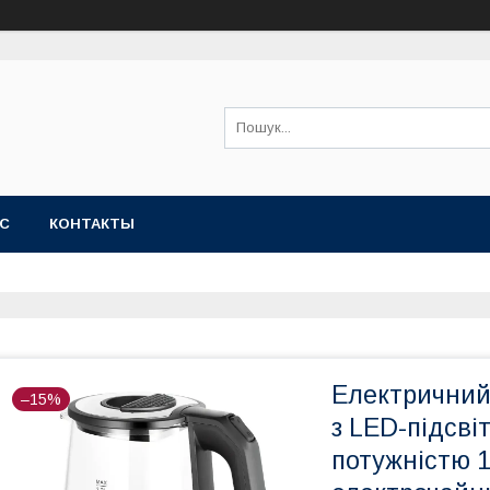
АС
КОНТАКТЫ
Електричний
–15%
з LED-підсвіт
потужністю 