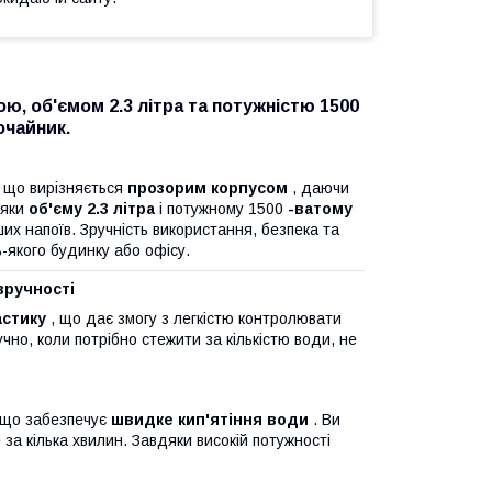
ю, об'ємом 2.3 літра та потужністю 1500
очайник.
 що вирізняється
прозорим корпусом
, даючи
дяки
об'єму 2.3 літра
і потужному 1500
-ватому
их напоїв. Зручність використання, безпека та
якого будинку або офісу.
зручності
астику
, що дає змогу з легкістю контролювати
чно, коли потрібно стежити за кількістю води, не
 що забезпечує
швидке кип'ятіння води
. Ви
за кілька хвилин. Завдяки високій потужності