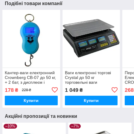
Подібні товари компанії
Кантер-ваги електронний
Ваги електронні торгові
Перс
Crownberg CB-07 до 50 кг,
Crystal до 50 кг
Елек
+ 2 бат, з дисплеєм і
торговельні ваги
CRO
підсвіткою
180 
178
1 049
268
₴
₴
228 ₴
Купити
Купити
Акційні пропозиції та новинки
–10%
–7%