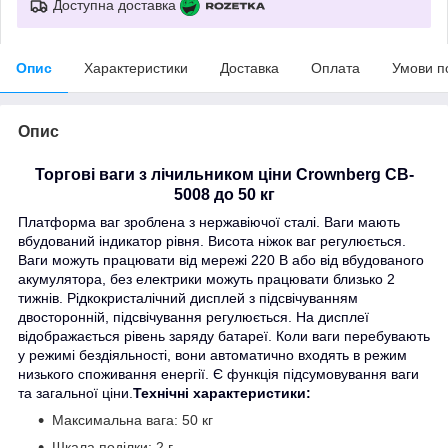
Доступна доставка
Опис
Характеристики
Доставка
Оплата
Умови п
Опис
Торгові ваги з лічильником ціни Crownberg CB-
5008 до 50 кг
Платформа ваг зроблена з нержавіючої сталі. Ваги мають
вбудований індикатор рівня. Висота ніжок ваг регулюється.
Ваги можуть працювати від мережі 220 В або від вбудованого
акумулятора, без електрики можуть працювати близько 2
тижнів. Рідкокристалічний дисплей з підсвічуванням
двосторонній, підсвічування регулюється. На дисплеї
відображається рівень заряду батареї. Коли ваги перебувають
у режимі бездіяльності, вони автоматично входять в режим
низького споживання енергії. Є функція підсумовування ваги
та загальної ціни.
Технічні характеристики:
Максимальна вага: 50 кг
Шкала поділки: 2 г