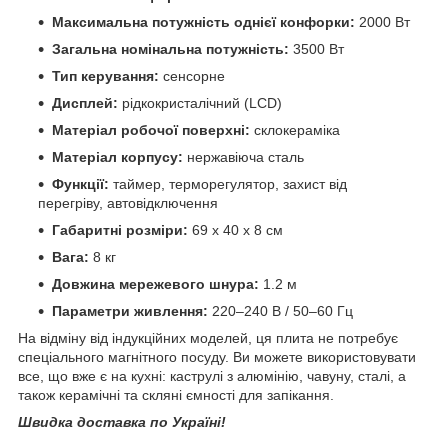
Максимальна потужність однієї конфорки:
2000 Вт
Загальна номінальна потужність:
3500 Вт
Тип керування:
сенсорне
Дисплей:
рідкокристалічний (LCD)
Матеріал робочої поверхні:
склокераміка
Матеріал корпусу:
нержавіюча сталь
Функції:
таймер, терморегулятор, захист від
перегріву, автовідключення
Габаритні розміри:
69 х 40 х 8 см
Вага:
8 кг
Довжина мережевого шнура:
1.2 м
Параметри живлення:
220–240 В / 50–60 Гц
На відміну від індукційних моделей, ця плита не потребує
спеціального магнітного посуду. Ви можете використовувати
все, що вже є на кухні: каструлі з алюмінію, чавуну, сталі, а
також керамічні та скляні ємності для запікання.
Швидка доставка по Україні!