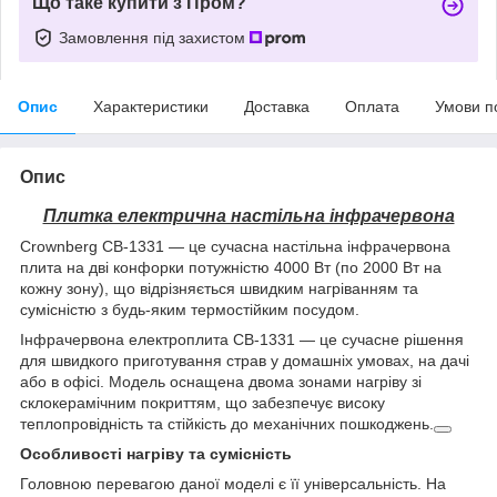
Що таке купити з Пром?
Замовлення під захистом
Опис
Характеристики
Доставка
Оплата
Умови п
Опис
Плитка електрична настільна інфрачервона
Crownberg CB-1331 — це сучасна настільна інфрачервона
плита на дві конфорки потужністю 4000 Вт (по 2000 Вт на
кожну зону), що відрізняється швидким нагріванням та
сумісністю з будь-яким термостійким посудом.
Інфрачервона електроплита CB-1331 — це сучасне рішення
для швидкого приготування страв у домашніх умовах, на дачі
або в офісі. Модель оснащена двома зонами нагріву зі
склокерамічним покриттям, що забезпечує високу
теплопровідність та стійкість до механічних пошкоджень.
Особливості нагріву та сумісність
Головною перевагою даної моделі є її універсальність. На