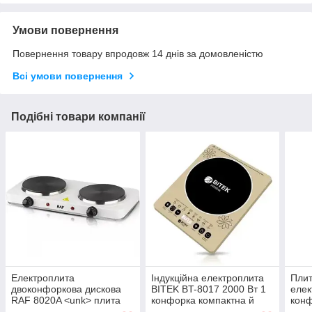
Умови повернення
Повернення товару впродовж 14 днів за домовленістю
Всі умови повернення
Подібні товари компанії
Електроплита
Індукційна електроплита
Плит
двоконфоркова дискова
BITEK BT-8017 2000 Вт 1
елек
RAF 8020A <unk> плита
конфорка компактна й
конф
настільна дискова 2
ефективна кухонна плита
2104