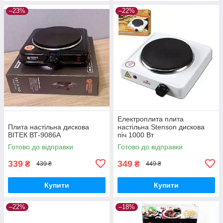
–23%
–22%
Електроплита плита
Плита настільна дискова
настільна Stenson дискова
ВІТЕК ВТ-9086А
піч 1000 Вт
Готово до відправки
Готово до відправки
339
349
₴
₴
439 ₴
449 ₴
Купити
Купити
–22%
–18%