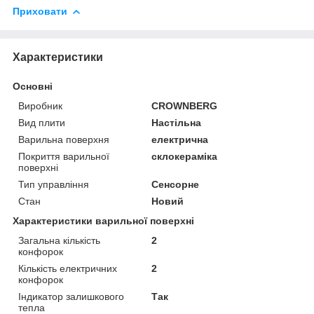
Приховати
Характеристики
Основні
Виробник
CROWNBERG
Вид плити
Настільна
Варильна поверхня
електрична
Покриття варильної
склокераміка
поверхні
Тип управління
Сенсорне
Стан
Новий
Характеристики варильної поверхні
Загальна кількість
2
конфорок
Кількість електричних
2
конфорок
Індикатор залишкового
Так
тепла