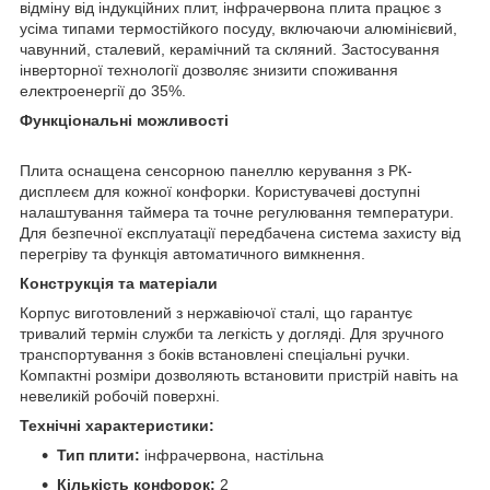
відміну від індукційних плит, інфрачервона плита працює з
усіма типами термостійкого посуду, включаючи алюмінієвий,
чавунний, сталевий, керамічний та скляний. Застосування
інверторної технології дозволяє знизити споживання
електроенергії до 35%.
Функціональні можливості
Плита оснащена сенсорною панеллю керування з РК-
дисплеєм для кожної конфорки. Користувачеві доступні
налаштування таймера та точне регулювання температури.
Для безпечної експлуатації передбачена система захисту від
перегріву та функція автоматичного вимкнення.
Конструкція та матеріали
Корпус виготовлений з нержавіючої сталі, що гарантує
тривалий термін служби та легкість у догляді. Для зручного
транспортування з боків встановлені спеціальні ручки.
Компактні розміри дозволяють встановити пристрій навіть на
невеликій робочій поверхні.
Технічні характеристики:
Тип плити:
інфрачервона, настільна
Кількість конфорок:
2