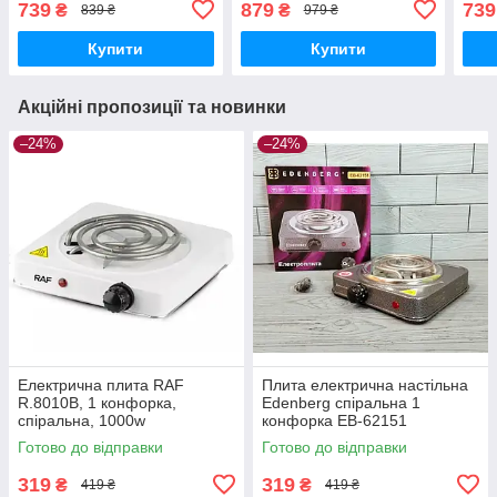
739
879
739
₴
₴
839 ₴
979 ₴
конфорки
Купити
Купити
Акційні пропозиції та новинки
–24%
–24%
Електрична плита RAF
Плита електрична настільна
R.8010B, 1 конфорка,
Edenberg спіральна 1
спіральна, 1000w
конфорка EB-62151
Готово до відправки
Готово до відправки
319
319
₴
₴
419 ₴
419 ₴