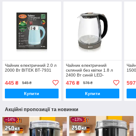
Чайник електричний 2.0 л
Чайник електричний
Чайн
2000 Вт BITEK BT-7931
скляний без квітки 1.8 л
1500
2400 Вт синій LED-
підсвітка BITEK BT-3110
445
476
597
₴
₴
545 ₴
576 ₴
Купити
Купити
Акційні пропозиції та новинки
–14%
–13%