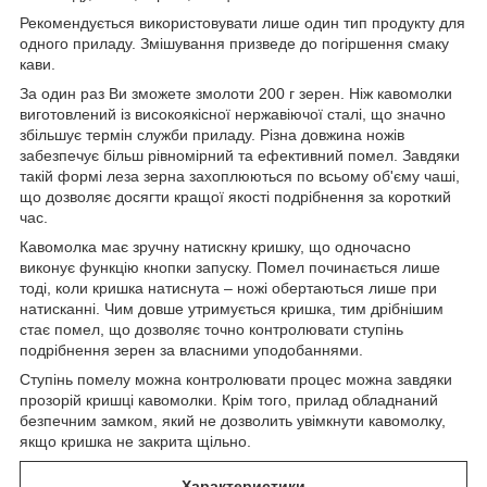
Рекомендується використовувати лише один тип продукту для
одного приладу. Змішування призведе до погіршення смаку
кави.
За один раз Ви зможете змолоти 200 г зерен. Ніж кавомолки
виготовлений із високоякісної нержавіючої сталі, що значно
збільшує термін служби приладу. Різна довжина ножів
забезпечує більш рівномірний та ефективний помел. Завдяки
такій формі леза зерна захоплюються по всьому об'єму чаші,
що дозволяє досягти кращої якості подрібнення за короткий
час.
Кавомолка має зручну натискну кришку, що одночасно
виконує функцію кнопки запуску. Помел починається лише
тоді, коли кришка натиснута – ножі обертаються лише при
натисканні. Чим довше утримується кришка, тим дрібнішим
стає помел, що дозволяє точно контролювати ступінь
подрібнення зерен за власними уподобаннями.
Ступінь помелу можна контролювати процес можна завдяки
прозорій кришці кавомолки. Крім того, прилад обладнаний
безпечним замком, який не дозволить увімкнути кавомолку,
якщо кришка не закрита щільно.
Характеристики