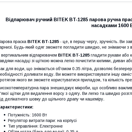
Відпарювач ручний BITEK BT-1285 парова ручна прас
насадками 1600 
арова праска
BITEK BT-1285
- це, в першу чергу, зручність. Ви 
арнизі. Будь-який одяг зможете погладити швидко, не знімаючи з 
 вертикальним відпарювачем
BITEK BT-1285
гладити рукави або 
авдяки насадці зі щіткою можна легко почистити килими, диван аб
ак для води, що знімається об'ємом 0.35 літра, дозволяє безпере
еобхідності доливати воду. Ви можете використовувати іншу ємніст
ротягом якого ви зможете користуватися приладом, та кількість пре
исокотемпературна пара знешкоджує мікроби, що особливо важливо
'якої щітки для видалення ворсу з одягу. Ви легко та швидко розг
ід делікатного шовку до щільного драпу чи кашеміру.
Характеристики:
Потужність: 1600 Вт
Регулятор витрати пари: на корпусі
Тип управління: Електронне
Об'єм котла (бака для води): 0.35 л