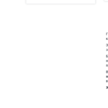
П
к
З
з
Б
н
п
В
м
в