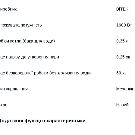
иробник
BiTEK
поживана потужність
1600 Вт
б'єм котла (бака для води)
0.35 л
ас нагріву до утворення пари
0.25 хв
ас безперервної роботи без доливання води
60 хв
ип управління
Механічн
Стан
Новий
Додаткові функції і характеристики