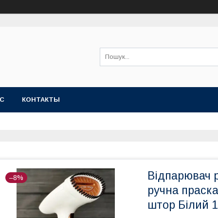
АС
КОНТАКТЫ
Відпарювач 
–8%
ручна праска
штор Білий 