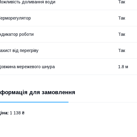
ожливість доливання води
Так
ерморегулятор
Так
ндикатор роботи
Так
ахист від перегріву
Так
овжина мережевого шнура
1.8 м
нформація для замовлення
іна:
1 138 ₴