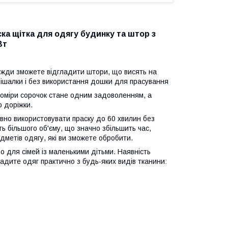
ка щітка для одягу будинку та штор з
Вт
завжди зможете відгладити штори, що висять на
вішалки і без використання дошки для прасування
коміри сорочок стане одним задоволенням, а
о доріжки.
рвно використовувати праску до 60 хвилин без
ь більшого об'єму, що значно збільшить час,
дметів одягу, які ви зможете обробити.
 для сімей із маленькими дітьми. Наявність
ладите одяг практично з будь-яких видів тканини: