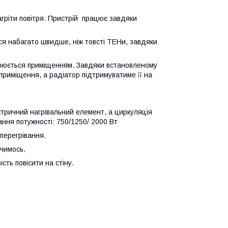
гріти повітря. Пристрій працює завдяки
ься набагато швидше, ніж товсті ТЕНи, завдяки
ирюється приміщенням. Завдяки встановленому
риміщення, а радіатор підтримуватиме її на
тричний нагрівальний елемент, а циркуляція
ання потужності: 750/1250/ 2000 Вт
перегрівання.
чимось.
ість повісити на стіну.