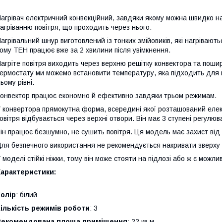
агрівач електричний конвекційний, завдяки якому можна швидко на
агріванню повітря, що проходить через нього.
агрівальний шнур виготовлений із тонких змійовиків, які нагрівают
ому ТЕН працює вже за 2 хвилини після увімкнення.
агріте повітря виходить через верхню решітку конвектора та пош
ермостату ми можемо встановити температуру, яка підходить для п
ьому рівні.
онвектор працює економно й ефективно завдяки трьом режимам.
 конвертора прямокутна форма, всередині якої розташований елек
овітря відбувається через верхні отвори. Він має 3 ступені регулюв
ін працює безшумно, не сушить повітря. Ця модель має захист від 
ля безпечного використання не рекомендується накривати зверху 
 моделі стійкі ніжки, тому він може стояти на підлозі або ж є можлив
Характеристики:
олір
: білий
ількість режимів роботи
: 3
Рекомендована площа приміщення
: 22 кв.м