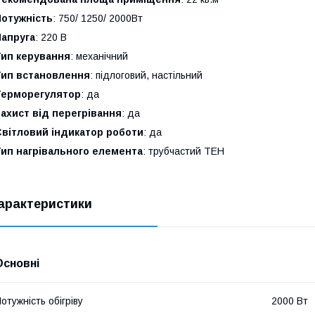
Потужність
: 750/ 1250/ 2000Вт
Напруга
: 220 В
Тип керування
: механічний
Тип встановлення
: підлоговий, настільний
Терморегулятор
: да
ахист від перегрівання
: да
Світловий індикатор роботи
: да
Тип нагрівального елемента
: трубчастий ТЕН
арактеристики
Основні
отужність обігріву
2000 Вт