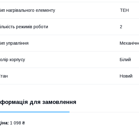
ип нагрівального елементу
ТЕН
ількість режимів роботи
2
ип управління
Механічн
олір корпусу
Білий
Стан
Новий
нформація для замовлення
іна:
1 098 ₴