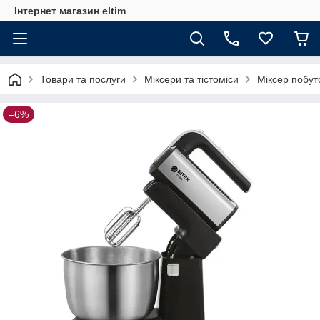
Інтернет магазин eltim
Товари та послуги
Міксери та тістоміси
Міксер побут
–6%