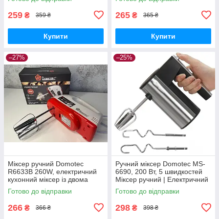
259
265
₴
₴
359 ₴
365 ₴
Купити
Купити
–27%
–25%
Міксер ручний Domotec
Ручний міксер Domotec MS-
R6633B 260W, електричний
6690, 200 Вт, 5 швидкостей
кухонний міксер із двома
Міксер ручний | Електричний
насадками 9337
міксер для кухні
Готово до відправки
Готово до відправки
266
298
₴
₴
366 ₴
398 ₴