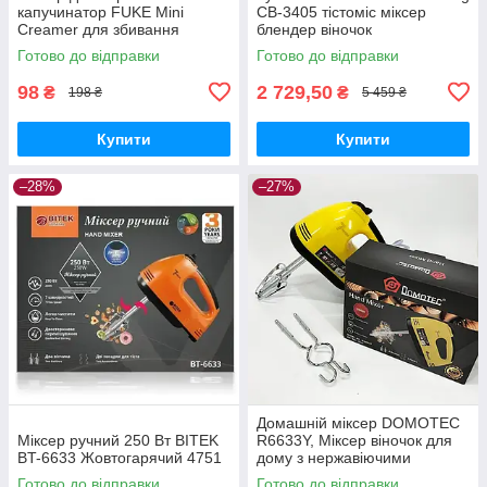
капучинатор FUKE Mini
CB-3405 тістоміс міксер
Creamer для збивання
блендер віночок
молока, вершків
Готово до відправки
Готово до відправки
98
2 729,50
₴
₴
198 ₴
5 459 ₴
Купити
Купити
–28%
–27%
Домашній міксер DOMOTEC
Міксер ручний 250 Вт BITEK
R6633Y, Міксер віночок для
BT-6633 Жовтогарячий 4751
дому з нержавіючими
насадками LW-34
Готово до відправки
Готово до відправки