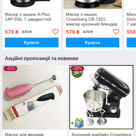
Міксер з чашею A-Plus
Міксер з чашею
Мікс
1AP-556, 7 швидкостей
Crownberg CB-7321
Domo
миксер кухонний блендер
7 шв
579
579
558
₴
₴
679 ₴
679 ₴
Купити
Купити
Акційні пропозиції та новинки
–51%
–50%
Міксер для вершків-
Кухонний комбайн Crownberg