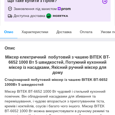
Що таке купити з Пром?
Замовлення під захистом
Доступна доставка
Опис
Характеристики
Доставка
Оплата
Умови п
Опис
Міксер електричний побутовий з чашею BITEK BT-
6652 1000 Вт 5 швидкостей, Потужний кухонний
міксер із насадками, Якісний ручний міксер для
дому
Стаціонарний побутовий міксер із чашею BITEK BT-6652
1000Вт 5 швидкостей
Міксер BITEK BT-6652 1000 Вт чудовий і стильний кухонний
помічник. Він обладнаний насадками для збивання та
перемішування, і чудово впорається з приготуванням тіста,
кремів і коктейлів, соусів і багато чого іншого. Міксер BITEK
BT-6652 1000 Вт можна використовувати в ручному режимі та