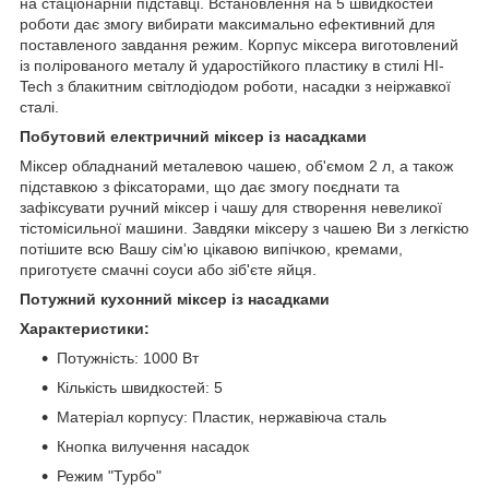
на стаціонарній підставці. Встановлення на 5 швидкостей
роботи дає змогу вибирати максимально ефективний для
поставленого завдання режим. Корпус міксера виготовлений
із полірованого металу й ударостійкого пластику в стилі HI-
Tech з блакитним світлодіодом роботи, насадки з неіржавкої
сталі.
Побутовий електричний міксер із насадками
Міксер обладнаний металевою чашею, об'ємом 2 л, а також
підставкою з фіксаторами, що дає змогу поєднати та
зафіксувати ручний міксер і чашу для створення невеликої
тістомісильної машини. Завдяки міксеру з чашею Ви з легкістю
потішите всю Вашу сім'ю цікавою випічкою, кремами,
приготуєте смачні соуси або зіб'єте яйця.
Потужний кухонний міксер із насадками
Характеристики:
Потужність: 1000 Вт
Кількість швидкостей: 5
Матеріал корпусу: Пластик, нержавіюча сталь
Кнопка вилучення насадок
Режим "Турбо"