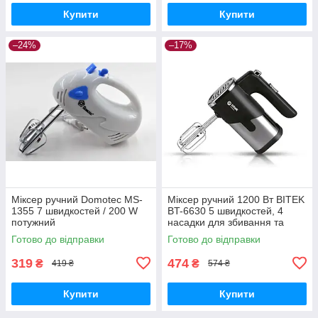
Купити
Купити
–24%
–17%
Міксер ручний Domotec MS-
Міксер ручний 1200 Вт BITEK
1355 7 швидкостей / 200 W
BT-6630 5 швидкостей, 4
потужний
насадки для збивання та
замішування тіста,
Готово до відправки
Готово до відправки
пластиковий корпус
319
474
₴
₴
419 ₴
574 ₴
Купити
Купити