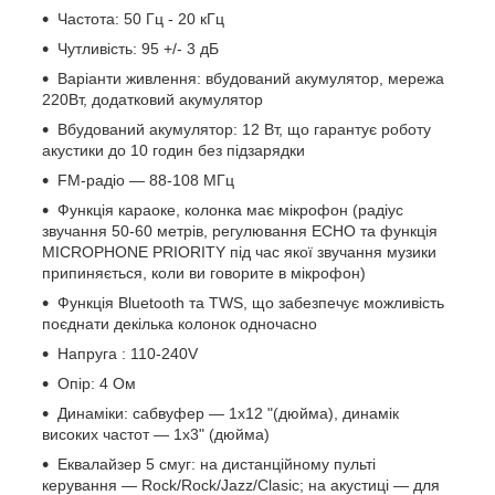
Частота: 50 Гц - 20 кГц
Чутливість: 95 +/- 3 дБ
Варіанти живлення: вбудований акумулятор, мережа
220Вт, додатковий акумулятор
Вбудований акумулятор: 12 Вт, що гарантує роботу
акустики до 10 годин без підзарядки
FM-радіо — 88-108 МГц
Функція караоке, колонка має мікрофон (радіус
звучання 50-60 метрів, регулювання ECHO та функція
MICROPHONE PRIORITY під час якої звучання музики
припиняється, коли ви говорите в мікрофон)
Функція Bluetooth та TWS, що забезпечує можливість
поєднати декілька колонок одночасно
Напруга : 110-240V
Опір: 4 Ом
Динаміки: сабвуфер — 1х12 "(дюйма), динамік
високих частот — 1х3" (дюйма)
Еквалайзер 5 смуг: на дистанційному пульті
керування — Rock/Rock/Jazz/Clasic; на акустиці — для