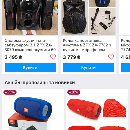
Система акустична із
Колонка портативна
Коло
сабвуфером 3.1 ZPX ZX-
акустична ZPX ZX-7782 з
мік
3070 комплект акустики 60
пультом і мікрофоном
777
Вт Bluetooth FM-радіо USB
(USB
3 495
3 779
4 6
₴
₴
SD-card
Купити
Купити
Акційні пропозиції та новинки
–25%
–18%