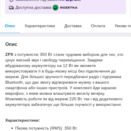
Доступна доставка
Опис
Характеристики
Доставка
Оплата
Умови п
Опис
ZPX
з потужністю 350 Вт стане чудовим вибором для тих, хто
цінує якісний звук і свободу переміщення. Завдяки
вбудованому акумулятору на 12 Вт ви зможете
використовувати її в будь-якому місці без підключення до
мережі. Для більшої зручності передбачені радіо і підтримка
Bluetooth, що дає змогу відтворювати музику з вашого
смартфона або інших пристроїв. У комплекті йде караоке
мікрофон, з яким можна влаштувати веселу вечірку.
Можливість роботи як від мережі 220 Вт, так і від додаткового
акумулятора забезпечує ще більше гнучкості у використанні.
Характеристики:
Пікова потужність (RMS): 350 Вт