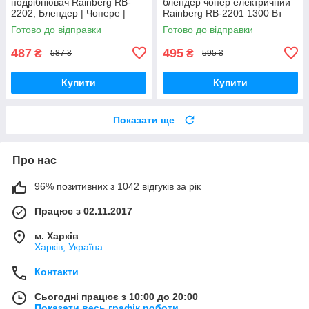
подрібнювач Rainberg RB-
блендер чопер електричний
2202, Блендер | Чопере |
Rainberg RB-2201 1300 Вт
М'ясорубка із системою
для подрібнення продуктів із
Готово до відправки
Готово до відправки
подвійних лез
чашею н
487
495
₴
₴
587 ₴
595 ₴
Купити
Купити
Показати ще
Про нас
96% позитивних з 1042 відгуків за рік
Працює з 02.11.2017
м. Харків
Харків, Україна
Контакти
Сьогодні працює з 10:00 до 20:00
Показати весь графік роботи