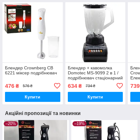
Блендер Crownberg CB
Блендер + кавомолка
Блен
6221 міксер подрібнювач
Domotec MS-9099 2 в 1 /
Crow
подрібнювач стаціонарний
Елек
міксер
блен
476
634
739
₴
₴
576 ₴
734 ₴
Купити
Купити
Акційні пропозиції та новинки
–20%
–19%