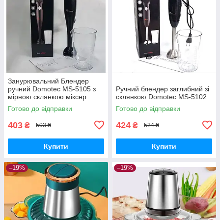
Занурювальний Блендер
ручний Domotec MS-5105 з
Ручний блендер заглибний зі
мірною склянкою міксер
склянкою Domotec MS-5102
Готово до відправки
Готово до відправки
403
424
₴
₴
503 ₴
524 ₴
Купити
Купити
–19%
–19%