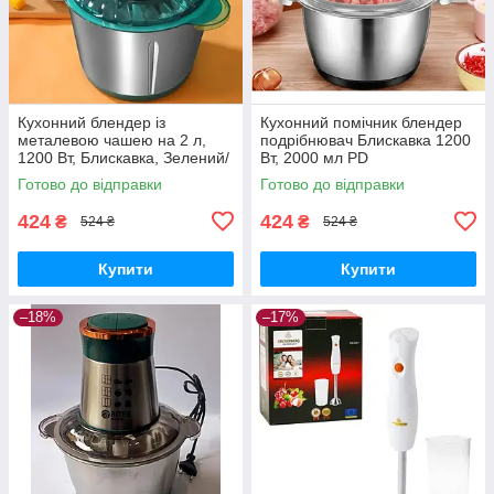
Кухонний блендер із
Кухонний помічник блендер
металевою чашею на 2 л,
подрібнювач Блискавка 1200
1200 Вт, Блискавка, Зелений/
Вт, 2000 мл PD
Електричний подрібнювач
Готово до відправки
Готово до відправки
для кухні
424
424
₴
₴
524 ₴
524 ₴
Купити
Купити
–18%
–17%