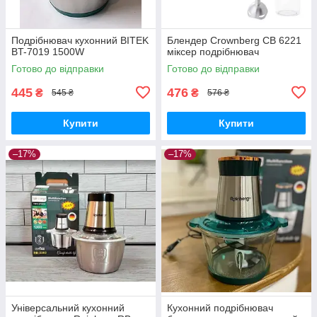
Подрібнювач кухонний BITEK
Блендер Crownberg CB 6221
BT-7019 1500W
міксер подрібнювач
Готово до відправки
Готово до відправки
445
476
₴
₴
545 ₴
576 ₴
Купити
Купити
–17%
–17%
Універсальний кухонний
Кухонний подрібнювач