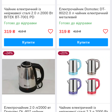
Чайник електричний із
Електрочайник Domotec DT-
неіржавкої сталі 2.0 л 2000 Вт
802/2.0 л чайник електричний
BITEK BT-7001 PD
металевий
Готово до відправки
Готово до відправки
319
319
₴
₴
419 ₴
419 ₴
Купити
Купити
–24%
–21%
Електрочайник 2.0 л/2000 вт
Чайник електричний із
Domotec Dt -807 чайник
неіржавкої сталі 2.3 л 2000 Вт