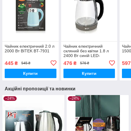
Чайник електричний 2.0 л
Чайник електричний
Чайн
2000 Вт BITEK BT-7931
скляний без квітки 1.8 л
1500
2400 Вт синій LED-
підсвітка BITEK BT-3110
445
476
597
₴
₴
545 ₴
576 ₴
Купити
Купити
Акційні пропозиції та новинки
–24%
–24%