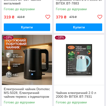
металевий
BITEK BT-7883
Готово до відправки
Готово до відправки
319
379
₴
₴
419 ₴
479 ₴
Купити
Купити
–19%
–18%
Електронний чайник Domotec
MS-5028, Електричний
Чайник електричний 2.0 л
чайник-термос з індикатором
2000 Вт BITEK BT-7931
включення
Готово до відправки
Готово до відправки