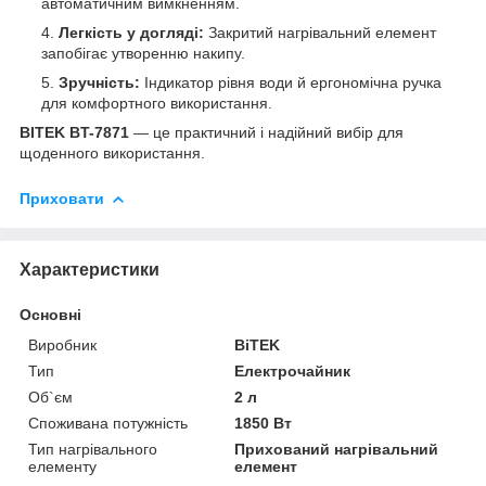
автоматичним вимкненням.
Легкість у догляді:
Закритий нагрівальний елемент
запобігає утворенню накипу.
Зручність:
Індикатор рівня води й ергономічна ручка
для комфортного використання.
BITEK BT-7871
— це практичний і надійний вибір для
щоденного використання.
Приховати
Характеристики
Основні
Виробник
BiTEK
Тип
Електрочайник
Об`єм
2 л
Споживана потужність
1850 Вт
Тип нагрівального
Прихований нагрівальний
елементу
елемент