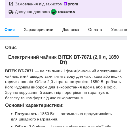
Замовлення під захистом
Доступна доставка
Опис
Характеристики
Доставка
Оплата
Умови п
Опис
Електричний чайник BITEK BT-7871 (2,0 л, 1850
Вт)
BITEK BT-7871
— це стильний і функціональний електричний
чайник, який швидко закип'ятить воду для чаю, кави або інших
гарячих напоїв. Об'єм 2,0 літра та потужність 1850 Вт роблять
його чудовим вибором для використання вдома або в офісі.
Зручне керування й захист від перегрівання гарантують
безпеку та комфорт під час використання.
Основні характеристики:
Потужність:
1850 Вт — оптимальна продуктивність
для швидкого нагрівання.
Об'єм:
2,0 літра — ідеально підходить для сім'ї або