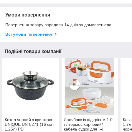
Умови повернення
Повернення товару впродовж 14 днів за домовленістю
Всі умови повернення
Подібні товари компанії
Котел чорний з кришкою
Ланчбокс із підігрівом 1.0
Каз
UNIQUE UN-5271 (16 см і
л/ термос харчовий/
1,7л
1.25л) PD
кабель судок для їжі
чорн