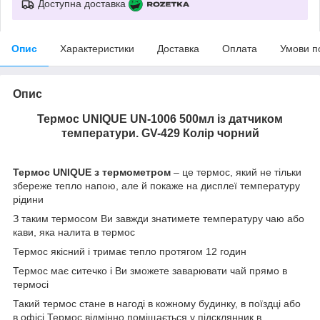
Доступна доставка
Опис
Характеристики
Доставка
Оплата
Умови п
Опис
Термос UNIQUE UN-1006 500мл із датчиком
температури. GV-429 Колір чорний
Термос UNIQUE з термометром
– це термос, який не тільки
збереже тепло напою, але й покаже на дисплеї температуру
рідини
З таким термосом Ви завжди знатимете температуру чаю або
кави, яка налита в термос
Термос якісний і тримає тепло протягом 12 годин
Термос має ситечко і Ви зможете заварювати чай прямо в
термосі
Такий термос стане в нагоді в кожному будинку, в поїздці або
в офісі Термос відмінно поміщається у підсклянник в