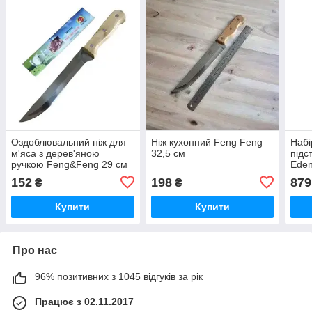
Оздоблювальний ніж для
Ніж кухонний Feng Feng
Набі
м'яса з дерев'яною
32,5 см
підс
ручкою Feng&Feng 29 см
Eden
ножі
152
198
879
₴
₴
на п
Купити
Купити
Про нас
96% позитивних з 1045 відгуків за рік
Працює з 02.11.2017