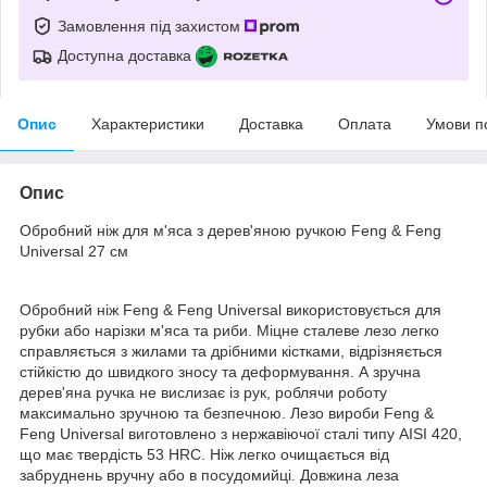
Замовлення під захистом
Доступна доставка
Опис
Характеристики
Доставка
Оплата
Умови п
Опис
Обробний ніж для м'яса з дерев'яною ручкою Feng & Feng
Universal 27 см
Обробний ніж Feng & Feng Universal використовується для
рубки або нарізки м'яса та риби. Міцне сталеве лезо легко
справляється з жилами та дрібними кістками, відрізняється
стійкістю до швидкого зносу та деформування. А зручна
дерев'яна ручка не вислизає із рук, роблячи роботу
максимально зручною та безпечною. Лезо вироби Feng &
Feng Universal виготовлено з нержавіючої сталі типу AISI 420,
що має твердість 53 HRC. Ніж легко очищається від
забруднень вручну або в посудомийці. Довжина леза