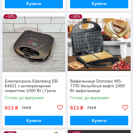
Купити
Купити
–14%
–14%
Електрогриль Edenberg EB-
Вафельниця Domotec MS-
64421 з антипригарним
7705 бельгійські вафлі 1000
покриттям 1000 Вт | Гриль
Вт вафельниця
Еденберг
Готово до відправки
Готово до відправки
613
613
₴
₴
713 ₴
713 ₴
Купити
Купити