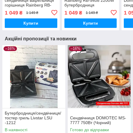
сендвічниця вафельниця
Rainberg RB-5408 2200W
Domo
горішниця Rainberg RB-
бутербродниця
сенд
5408 2200 Вт
сендвічниця вафельниця
реш
1 049
1 049
1 0
₴
₴
1 149 ₴
1 149 ₴
горішниця
Купити
Купити
Акційні пропозиції та новинки
–16%
–16%
Бутербродниця/сендвічниця/
тостер гриль Livstar LSU
Сендвічниця DOMOTEC MS-
-1212
7777 750Вт (Чорний)
В наявності
Готово до відправки