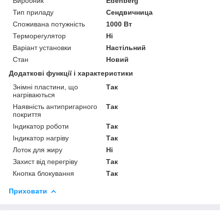
Виробник
Edenberg
Тип приладу
Сендвичница
Споживана потужність
1000 Вт
Терморегулятор
Ні
Варіант установки
Настільний
Стан
Новий
Додаткові функції і характеристики
Знімні пластини, що
Так
нагріваються
Наявність антипригарного
Так
покриття
Індикатор роботи
Так
Індикатор нагріву
Так
Лоток для жиру
Ні
Захист від перегріву
Так
Кнопка блокування
Так
Приховати