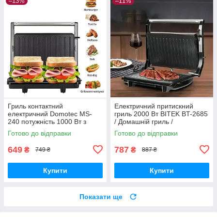
–13%
–11%
Гриль контактний
Електричний притискний
електричний Domotec MS-
гриль 2000 Вт BITEK BT-2685
240 потужність 1000 Вт з
/ Домашній гриль /
антипригарним покриттям
Контактний гриль /
Готово до відправки
Готово до відправки
ребристими плитами та
Електрогриль
системою збору жиру
649
787
₴
₴
749 ₴
887 ₴
Купити
Купити
Показати ще