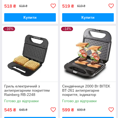
518
519
₴
₴
618 ₴
619 ₴
Купити
Купити
–16%
–14%
Гриль електричний з
Сендвічниця 2000 Вт BITEK
антипригарним покриттям
BT-261 антипригарне
Rainberg RB-2248
покриття, індикатор
нагрівання, захист від
Готово до відправки
Готово до відправки
перегрівання
545
599
₴
₴
645 ₴
699 ₴