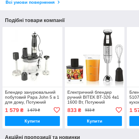
Всі умови повернення
Подібні товари компанії
Блендер занурювальний
Електричний блендер
Бле
побутовий Papa John 5 в 1
ручний BITEK BT-326 4в1
5107
для дому, Потужний
1600 Вт, Потужний
кухо
кухонний блендер
заглибний побутовий
1 579
833
1 5
₴
₴
1 679 ₴
933 ₴
подрібнювач з насадками
універсальний блендер
для дому
Купити
Купити
Акційні пропозиції та новинки