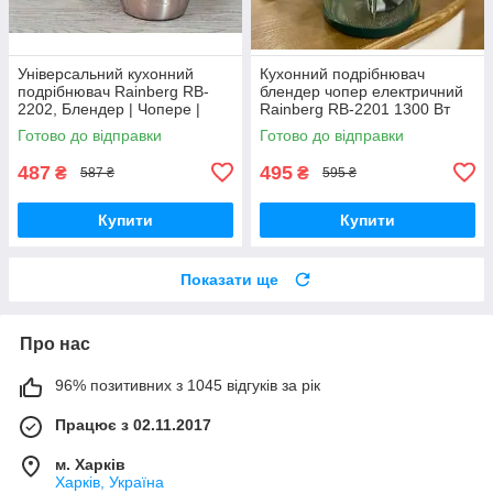
Універсальний кухонний
Кухонний подрібнювач
подрібнювач Rainberg RB-
блендер чопер електричний
2202, Блендер | Чопере |
Rainberg RB-2201 1300 Вт
М'ясорубка із системою
для подрібнення продуктів із
Готово до відправки
Готово до відправки
подвійних лез
чашею н
487
495
₴
₴
587 ₴
595 ₴
Купити
Купити
Показати ще
Про нас
96% позитивних з 1045 відгуків за рік
Працює з 02.11.2017
м. Харків
Харків, Україна