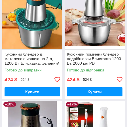
Кухонний блендер із
Кухонний помічник блендер
металевою чашею на 2 л,
подрібнювач Блискавка 1200
1200 Вт, Блискавка, Зелений/
Вт, 2000 мл PD
Електричний подрібнювач
Готово до відправки
Готово до відправки
для кухні
424
424
₴
₴
524 ₴
524 ₴
Купити
Купити
–18%
–17%