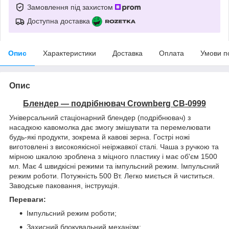
Замовлення під захистом
Доступна доставка
Опис
Характеристики
Доставка
Оплата
Умови п
Опис
Блендер — подрібнювач Crownberg CB-0999
Універсальний стаціонарний блендер (подрібнювач) з
насадкою кавомолка дає змогу змішувати та перемелювати
будь-які продукти, зокрема й кавові зерна. Гострі ножі
виготовлені з високоякісної неіржавкої сталі. Чаша з ручкою та
мірною шкалою зроблена з міцного пластику і має об'єм 1500
мл. Має 4 швидкісні режими та імпульсний режим. Імпульсний
режим роботи. Потужність 500 Вт. Легко миється й чиститься.
Заводське паковання, інструкція.
Переваги:
Імпульсний режим роботи;
Захисний блокувальний механізм;