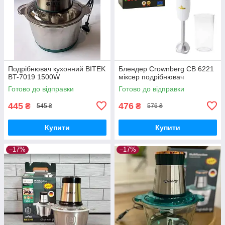
Подрібнювач кухонний BITEK
Блендер Crownberg CB 6221
BT-7019 1500W
міксер подрібнювач
Готово до відправки
Готово до відправки
445
476
₴
₴
545 ₴
576 ₴
Купити
Купити
–17%
–17%