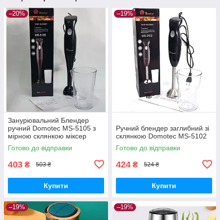
–20%
–19%
Занурювальний Блендер
ручний Domotec MS-5105 з
Ручний блендер заглибний зі
мірною склянкою міксер
склянкою Domotec MS-5102
Готово до відправки
Готово до відправки
403
424
₴
₴
503 ₴
524 ₴
Купити
Купити
–19%
–19%