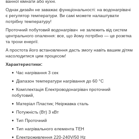
ванної кімнати або кухні.
Однак дизайн не заважає функціональності: на водонагрівачі
є регулятор температури. Ви самі можете налаштувати
потрібну температуру!
Проточний побутовий водонагрівач не залежить від систем
центрального опалення: все, що йому потрібно — це розетка
та трохи енергії.
А простота його встановлення дасть змогу навіть вашим дітям
насолодитися цим процесом!
Характеристики:
Час нагрівання 3 сек
Діапазон температури нагрівання до 60 °C
Комплектація Електроводонагрівач проточний
побутовий,
Матеріал Пластик; Неіржавка сталь
Потужність (Вт) 3 кВт
Тип Проточний
Тип нагрівального елемента ТЕН
Електроживлення 220-240V/50 Hz