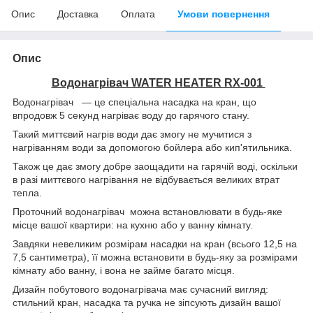
Опис
Доставка
Оплата
Умови повернення
Опис
Водонагрівач WATER HEATER RX-001
Водонагрівач — це спеціальна насадка на кран, що
впродовж 5 секунд нагріває воду до гарячого стану.
Такий миттєвий нагрів води дає змогу не мучитися з
нагріванням води за допомогою бойлера або кип'ятильника.
Також це дає змогу добре заощадити на гарячій воді, оскільки
в разі миттєвого нагрівання не відбувається великих втрат
тепла.
Проточний водонагрівач можна встановлювати в будь-яке
місце вашої квартири: на кухню або у ванну кімнату.
Завдяки невеликим розмірам насадки на кран (всього 12,5 на
7,5 сантиметра), її можна встановити в будь-яку за розмірами
кімнату або ванну, і вона не займе багато місця.
Дизайн побутового водонагрівача має сучасний вигляд:
стильний кран, насадка та ручка не зіпсують дизайн вашої