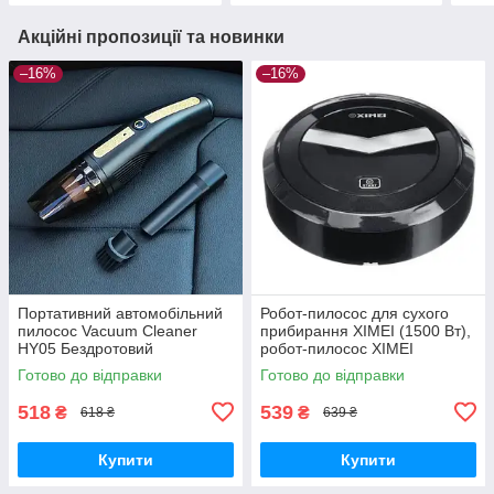
Акційні пропозиції та новинки
–16%
–16%
Портативний автомобільний
Робот-пилосос для сухого
пилосос Vacuum Cleaner
прибирання XIMEI (1500 Вт),
HY05 Бездротовий
робот-пилосос XIMEI
мініпилосос для прибирання
пилосмок
Готово до відправки
Готово до відправки
автомобіля
518
539
₴
₴
618 ₴
639 ₴
Купити
Купити