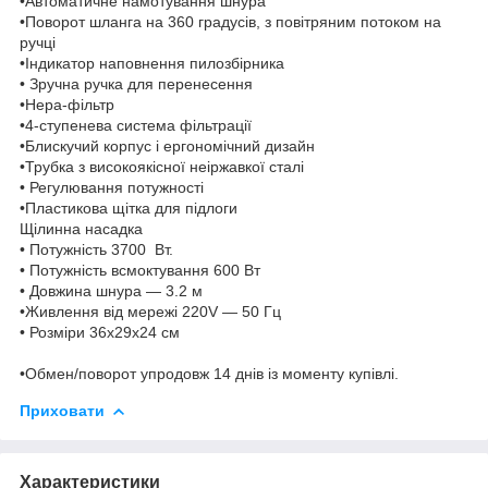
•Автоматичне намотування шнура
•Поворот шланга на 360 градусів, з повітряним потоком на
ручці
•Індикатор наповнення пилозбірника
• Зручна ручка для перенесення
•Нера-фільтр
•4-ступенева система фільтрації
•Блискучий корпус і ергономічний дизайн
•Трубка з високоякісної неіржавкої сталі
• Регулювання потужності
•Пластикова щітка для підлоги
Щілинна насадка
• Потужність 3700 Вт.
• Потужність всмоктування 600 Вт
• Довжина шнура — 3.2 м
•Живлення від мережі 220V — 50 Гц
• Розміри 36х29х24 см
•Обмен/поворот упродовж 14 днів із моменту купівлі.
Приховати
Характеристики