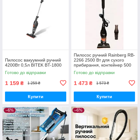
Пилосос ручний Rainberg RB-
Пилосос вакуумний ручний
2266 2500 Вт для сухого
4200Вт 0,5л BITEK BT-1800
прибирання, контейнер 500
мл, 75 дБ, Живлення від
Готово до відправки
Готово до відправки
мережі
1 159
1 473
₴
₴
1 259 ₴
1 573 ₴
Купити
Купити
–6%
–6%