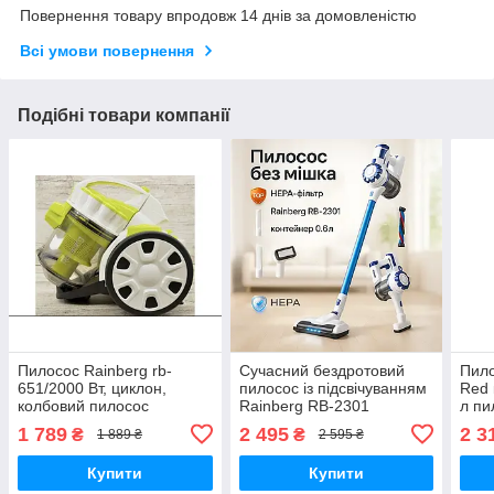
Повернення товару впродовж 14 днів за домовленістю
Всі умови повернення
Подібні товари компанії
Пилосос Rainberg rb-
Сучасний бездротовий
Пило
651/2000 Вт, циклон,
пилосос із підсвічуванням
Red 
колбовий пилосос
Rainberg RB-2301
л пи
Потужний акумуляторний
поро
1 789
2 495
2 3
₴
₴
1 889 ₴
2 595 ₴
пилосос без мішка
Купити
Купити