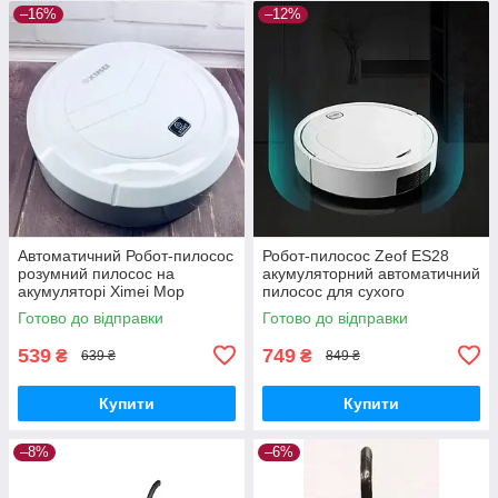
–16%
–12%
Автоматичний Робот-пилосос
Робот-пилосос Zeof ES28
розумний пилосос на
акумуляторний автоматичний
акумуляторі Ximei Mop
пилосос для сухого
прибирання
Готово до відправки
Готово до відправки
539
749
₴
₴
639 ₴
849 ₴
Купити
Купити
–8%
–6%