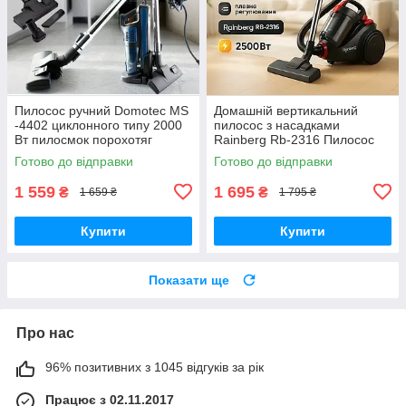
Пилосос ручний Domotec MS
Домашній вертикальний
-4402 циклонного типу 2000
пилосос з насадками
Вт пилосмок порохотяг
Rainberg Rb-2316 Пилосос
вертикальний для квартири
Готово до відправки
Готово до відправки
MZ-46
1 559
1 695
₴
₴
1 659 ₴
1 795 ₴
Купити
Купити
Показати ще
Про нас
96% позитивних з 1045 відгуків за рік
Працює з 02.11.2017