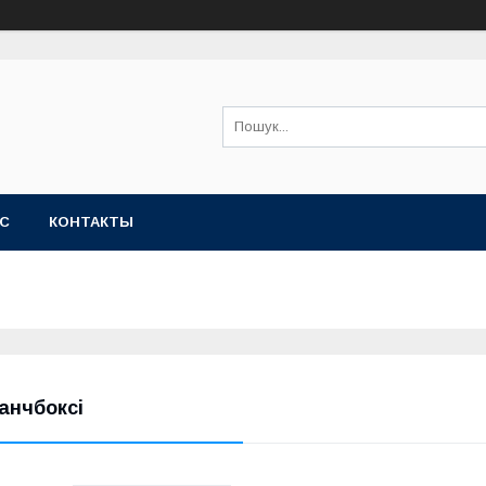
АС
КОНТАКТЫ
анчбоксі