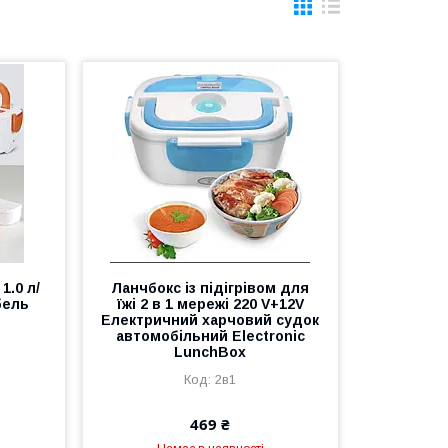
1.0 л/
Ланчбокс із підігрівом для
бель
їжі 2 в 1 мережі 220 V+12V
Електричний харчовий судок
автомобільний Electronic
LunchBox
2в1
469 ₴