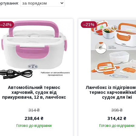
–24%
–21%
Автомобільний термос
Ланчбокс із підігрівом 
харчовий, судок від
термос харчовий/ка
прикурювача, 12 в, ланчбокс
судок для їжі
314 ₴
398 ₴
238,64 ₴
314,42 ₴
Готово до відправки
Готово до відправки