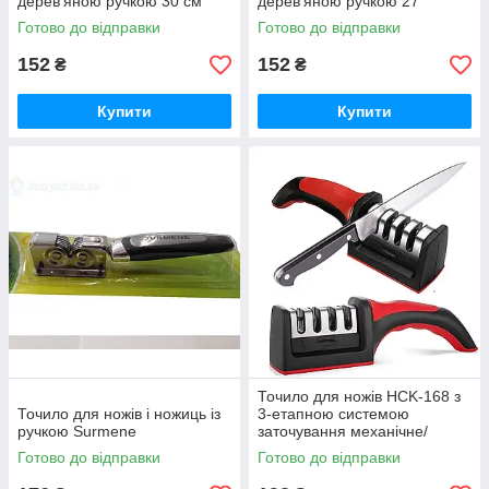
дерев'яною ручкою 30 см
дерев'яною ручкою 27
Готово до відправки
Готово до відправки
152
152
₴
₴
Купити
Купити
Точило для ножів HCK-168 з
Точило для ножів і ножиць із
3-етапною системою
ручкою Surmene
заточування механічне/
Ніжеточка ручне з 3
Готово до відправки
Готово до відправки
режимами