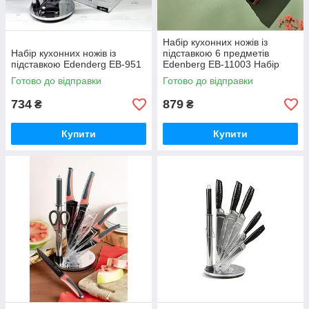
Набір кухонних ножів із
Набір кухонних ножів із
підставкою 6 предметів
підставкою Edenderg EB-951
Edenberg EB-11003 Набір
ножів із неіржавкої сталі на
Готово до відправки
Готово до відправки
підставці
734
879
₴
₴
Купити
Купити